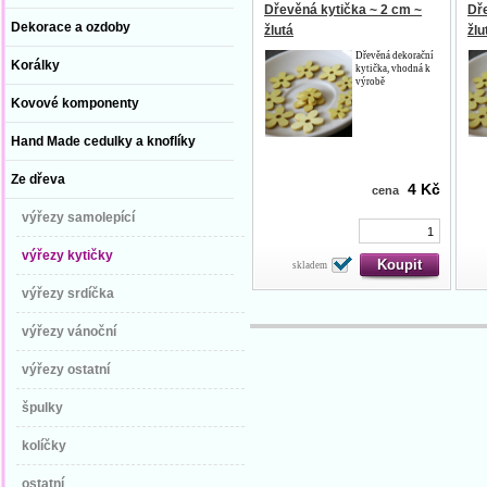
Dřevěná kytička ~ 2 cm ~
Dř
Dekorace a ozdoby
žlutá
žlu
Dřevěná dekorační
Korálky
kytička, vhodná k
výrobě
Kovové komponenty
Hand Made cedulky a knoflíky
Ze dřeva
4 Kč
cena
výřezy samolepící
výřezy kytičky
skladem
výřezy srdíčka
výřezy vánoční
výřezy ostatní
špulky
kolíčky
ostatní