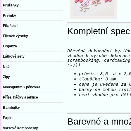
Pruženky
Prýmky
Filc / plsť
Kompletní speci
Filcové výseky
Organza
Dřevěná dekorační kytičk
vhodná k výrobě dekorací
Látkové sety
scrapbooking, cardmaking
:-)))
Nitě
průměr: 3,5 a x 2,
Zipy
tloušťka: 3 mm
cena je uvedena za 
Moosgummi / pěnovka
barvy se mohou liši
není vhodné pro dět
Příze, háčky a jehlice
Bambulky
Papír
Barevné a množ
Vlasové komponenty