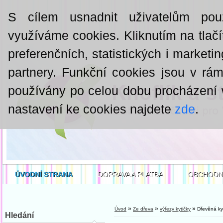
S cílem usnadnit uživatelům pou
využíváme cookies. Kliknutím na tlačí
preferenčních, statistických i market
partnery. Funkční cookies jsou v rá
používány po celou dobu procházení
nastavení ke cookies najdete
zde
.
ÚVODNÍ STRANA
DOPRAVA A PLATBA
OBCHODN
»
»
»
Úvod
Ze dřeva
výřezy kytičky
Dřevěná ky
Hledání